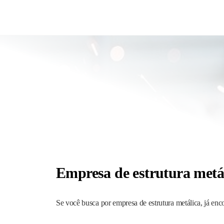
JRD
estruturas
metálicas,
Estruturas
coberturas
e
metálicas,
mezanino
Serralheria
metálico,
telhado
metálico,
portões,
grades
entre
outros.
Empresa de estrutura metá
Se você busca por empresa de estrutura metálica, já enc