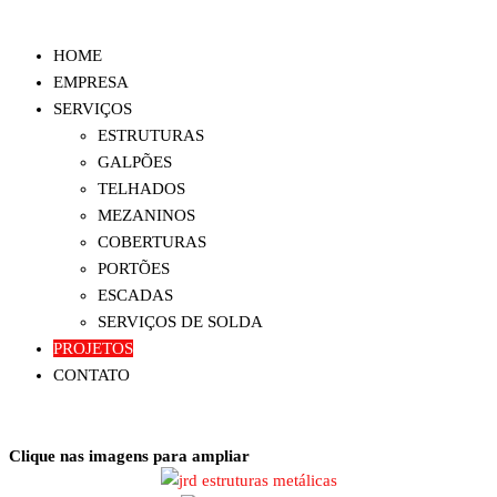
Pular
para
HOME
JRD Estruturas e Serralheria
estruturas metálicas, coberturas metálicas, mezanino metálico, telhado
o
EMPRESA
metálico, portões, grades entre outros.
conteúdo
SERVIÇOS
ESTRUTURAS
GALPÕES
TELHADOS
MEZANINOS
COBERTURAS
PORTÕES
ESCADAS
SERVIÇOS DE SOLDA
PROJETOS
CONTATO
Clique nas imagens para ampliar