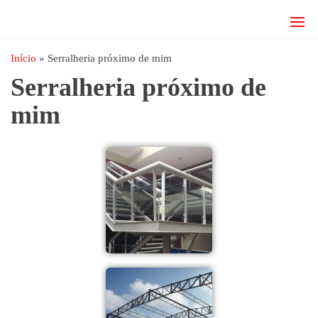
JRD
estruturas
metálicas,
Estruturas
coberturas
Início
»
Serralheria próximo de mim
e
metálicas,
Serralheria próximo de
mezanino
Serralheria
metálico,
mim
telhado
metálico,
portões,
grades
entre
outros.