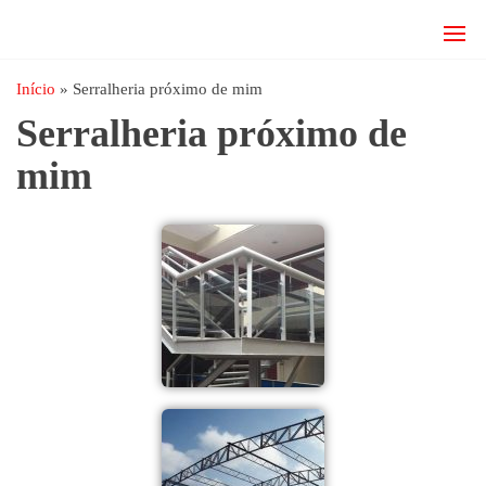
JRD
estruturas
metálicas,
Estruturas
coberturas
Início
»
Serralheria próximo de mim
e
metálicas,
Serralheria próximo de
mezanino
Serralheria
metálico,
mim
telhado
metálico,
portões,
grades
entre
outros.