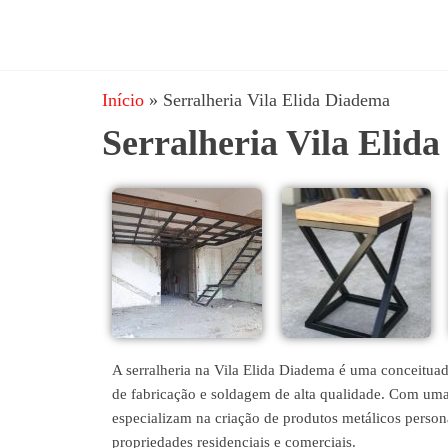
JRD
estruturas
metálicas,
Estruturas
coberturas
Início
»
Serralheria Vila Elida Diadema
e
metálicas,
mezanino
Serralheria Vila Elid
Serralheria
metálico,
telhado
metálico,
portões,
grades
entre
outros.
A serralheria na Vila Elida Diadema é uma conceitua
de fabricação e soldagem de alta qualidade. Com uma
especializam na criação de produtos metálicos persona
propriedades residenciais e comerciais.