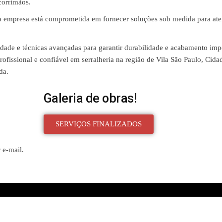
corrimãos.
 a empresa está comprometida em fornecer soluções sob medida para at
ualidade e técnicas avançadas para garantir durabilidade e acabamento im
ofissional e confiável em serralheria na região de Vila São Paulo, Cida
da.
Galeria de obras!
SERVIÇOS FINALIZADOS
 e-mail.
Created with
Enwoo
WordPress theme