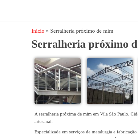
JRD
estruturas
metálicas,
Estruturas
coberturas
Início
»
Serralheria próximo de mim
e
metálicas,
mezanino
Serralheria próximo 
Serralheria
metálico,
telhado
metálico,
portões,
grades
entre
outros.
A serralheria próxima de mim em Vila São Paulo, Cid
artesanal.
Especializada em serviços de metalurgia e fabricação