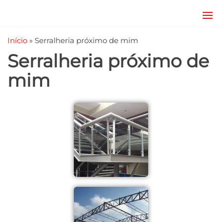
JRD
estruturas
metálicas,
Estruturas
Início
»
Serralheria próximo de mim
coberturas
e
metálicas,
Serralheria próximo de
mezanino
Serralheria
metálico,
mim
telhado
metálico,
portões,
grades
entre
outros.