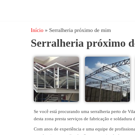
JRD
estruturas
metálicas,
Estruturas
coberturas
Início
»
Serralheria próximo de mim
e
metálicas,
mezanino
Serralheria próximo 
Serralheria
metálico,
telhado
metálico,
portões,
grades
entre
outros.
Se você está procurando uma serralheria perto de Vi
desta zona presta serviços de fabricação e soldadura 
Com anos de experiência e uma equipe de profissionais