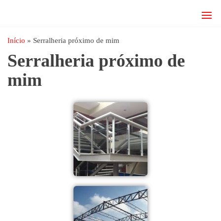
JRD
estruturas
metálicas,
Estruturas
coberturas
Início
»
Serralheria próximo de mim
e
metálicas,
Serralheria próximo de
mezanino
Serralheria
metálico,
mim
telhado
metálico,
portões,
grades
entre
outros.