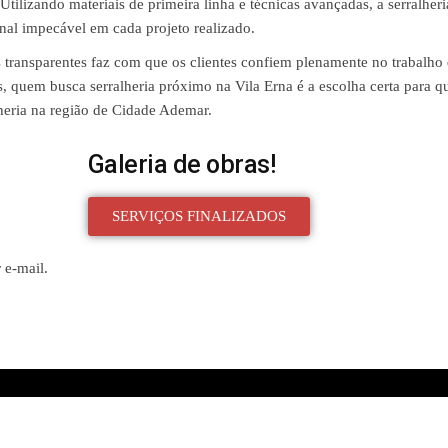
 Utilizando materiais de primeira linha e técnicas avançadas, a serralheri
nal impecável em cada projeto realizado.
transparentes faz com que os clientes confiem plenamente no trabalho
is, quem busca serralheria próximo na Vila Erna é a escolha certa para 
lheria na região de Cidade Ademar.
Galeria de obras!
SERVIÇOS FINALIZADOS
 e-mail.
Created with
Enwoo
WordPress theme