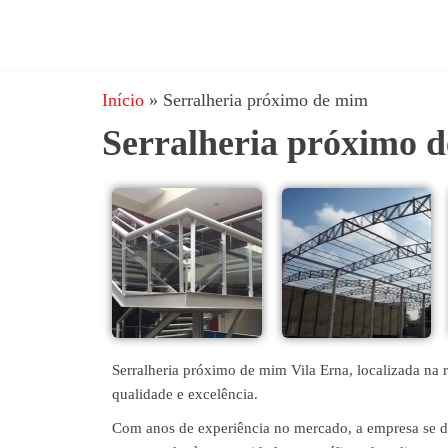
JRD
estruturas
metálicas,
Estruturas
coberturas
Início
»
Serralheria próximo de mim
e
metálicas,
mezanino
Serralheria próximo 
Serralheria
metálico,
telhado
metálico,
portões,
grades
entre
outros.
Serralheria próximo de mim Vila Erna, localizada na 
qualidade e excelência.
Com anos de experiência no mercado, a empresa se des