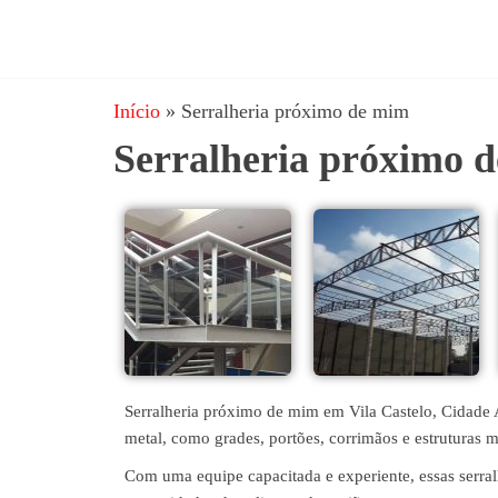
JRD
estruturas
metálicas,
Estruturas
coberturas
Início
»
Serralheria próximo de mim
e
metálicas,
mezanino
Serralheria próximo 
Serralheria
metálico,
telhado
metálico,
portões,
grades
entre
outros.
Serralheria próximo de mim em Vila Castelo, Cidade 
metal, como grades, portões, corrimãos e estruturas m
Com uma equipe capacitada e experiente, essas serralh