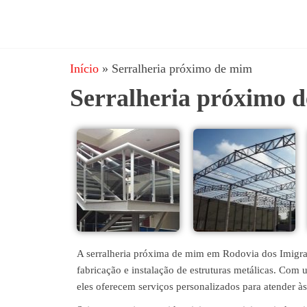
JRD
estruturas
metálicas,
Estruturas
coberturas
Início
»
Serralheria próximo de mim
e
metálicas,
mezanino
Serralheria próximo 
Serralheria
metálico,
telhado
metálico,
portões,
grades
entre
outros.
A serralheria próxima de mim em Rodovia dos Imigran
fabricação e instalação de estruturas metálicas. Com
eles oferecem serviços personalizados para atender às