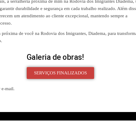
riais, a serralheria próxima de mim na Rodovia dos Imigrantes Diadema, u
 garantir durabilidade e segurança em cada trabalho realizado. Além diss
oferecem um atendimento ao cliente excepcional, mantendo sempre a
ocesso.
a próxima de você na Rodovia dos Imigrantes, Diadema, para transform
o.
Galeria de obras!
SERVIÇOS FINALIZADOS
 e-mail.
Created with
Enwoo
WordPress theme