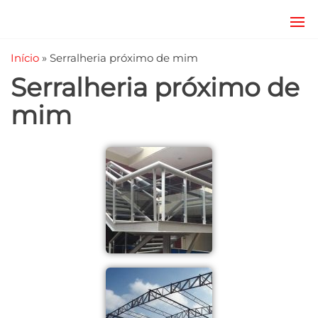
JRD
estruturas
metálicas,
Estruturas
Início
»
Serralheria próximo de mim
coberturas
e
metálicas,
Serralheria próximo de
mezanino
Serralheria
metálico,
mim
telhado
metálico,
portões,
grades
entre
outros.