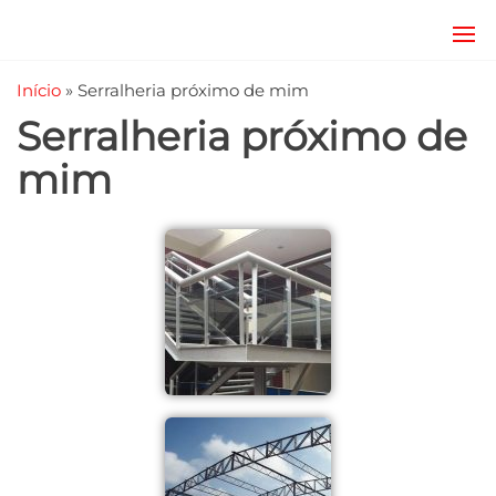
JRD
estruturas
metálicas,
Estruturas
Início
»
Serralheria próximo de mim
coberturas
e
metálicas,
Serralheria próximo de
mezanino
Serralheria
metálico,
mim
telhado
metálico,
portões,
grades
entre
outros.