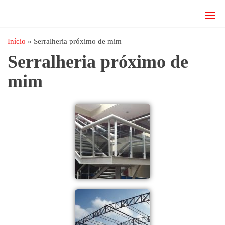
JRD
estruturas
metálicas,
Estruturas
coberturas
Início
»
Serralheria próximo de mim
e
metálicas,
Serralheria próximo de
mezanino
Serralheria
metálico,
mim
telhado
metálico,
portões,
grades
entre
outros.