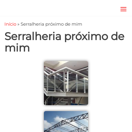
JRD
estruturas
metálicas,
Estruturas
Início
»
Serralheria próximo de mim
coberturas
e
metálicas,
Serralheria próximo de
mezanino
Serralheria
metálico,
mim
telhado
metálico,
portões,
grades
entre
outros.