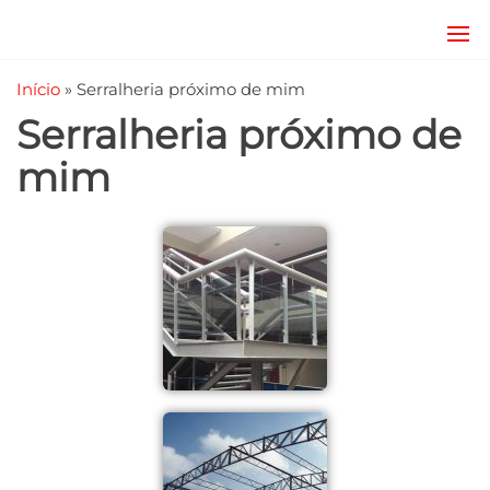
JRD
estruturas
metálicas,
Estruturas
Início
»
Serralheria próximo de mim
coberturas
e
metálicas,
Serralheria próximo de
mezanino
Serralheria
metálico,
mim
telhado
metálico,
portões,
grades
entre
outros.