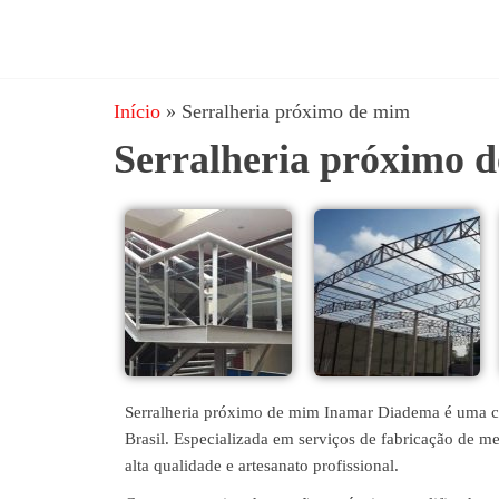
JRD
estruturas
metálicas,
Estruturas
coberturas
Início
»
Serralheria próximo de mim
e
metálicas,
mezanino
Serralheria próximo 
Serralheria
metálico,
telhado
metálico,
portões,
grades
entre
outros.
Serralheria próximo de mim Inamar Diadema é uma co
Brasil. Especializada em serviços de fabricação de me
alta qualidade e artesanato profissional.