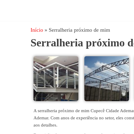
JRD
estruturas
metálicas,
Estruturas
coberturas
Início
»
Serralheria próximo de mim
e
metálicas,
mezanino
Serralheria próximo 
Serralheria
metálico,
telhado
metálico,
portões,
grades
entre
outros.
A serralheria próximo de mim Cupecê Cidade Ademar 
Ademar. Com anos de experiência no setor, eles const
aos detalhes.