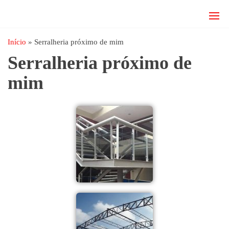
JRD
estruturas
metálicas,
Estruturas
coberturas
Início
»
Serralheria próximo de mim
e
metálicas,
Serralheria próximo de
mezanino
Serralheria
metálico,
mim
telhado
metálico,
portões,
grades
entre
outros.