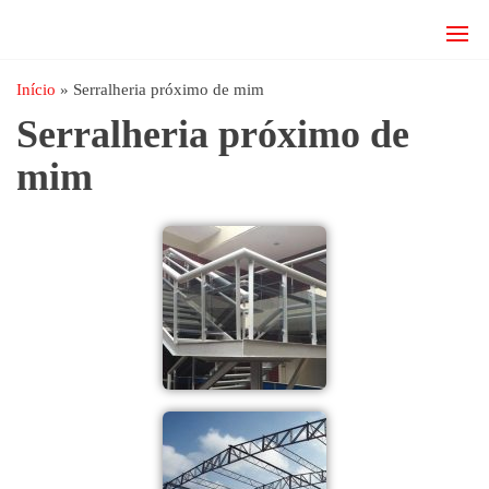
JRD
estruturas
metálicas,
Estruturas
coberturas
Início
»
Serralheria próximo de mim
e
metálicas,
Serralheria próximo de
mezanino
Serralheria
metálico,
mim
telhado
metálico,
portões,
grades
entre
outros.