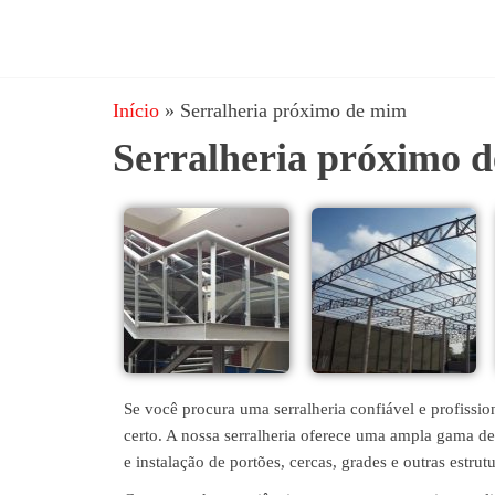
JRD
estruturas
metálicas,
Estruturas
coberturas
Início
»
Serralheria próximo de mim
e
metálicas,
mezanino
Serralheria próximo 
Serralheria
metálico,
telhado
metálico,
portões,
grades
entre
outros.
Se você procura uma serralheria confiável e profiss
certo. A nossa serralheria oferece uma ampla gama de
e instalação de portões, cercas, grades e outras estrut