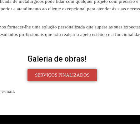
ficada de metalúrgicos pode lidar com qualquer projeto com precisão e
erior e atendimento ao cliente excepcional para atender às suas neces
-nos fornecer-lhe uma solução personalizada que supere as suas expectat
sultados profissionais que irão realçar o apelo estético e a funcionalid
Galeria de obras!
SERVIÇOS FINALIZADOS
 e-mail.
Created with
Enwoo
WordPress theme