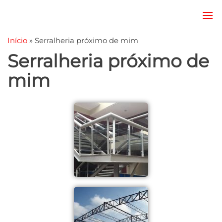
JRD
estruturas
metálicas,
Estruturas
Início
»
Serralheria próximo de mim
coberturas
e
metálicas,
Serralheria próximo de
mezanino
Serralheria
metálico,
mim
telhado
metálico,
portões,
grades
entre
outros.