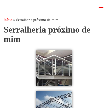
JRD
estruturas
metálicas,
Estruturas
coberturas
Início
»
Serralheria próximo de mim
e
metálicas,
Serralheria próximo de
mezanino
Serralheria
metálico,
mim
telhado
metálico,
portões,
grades
entre
outros.