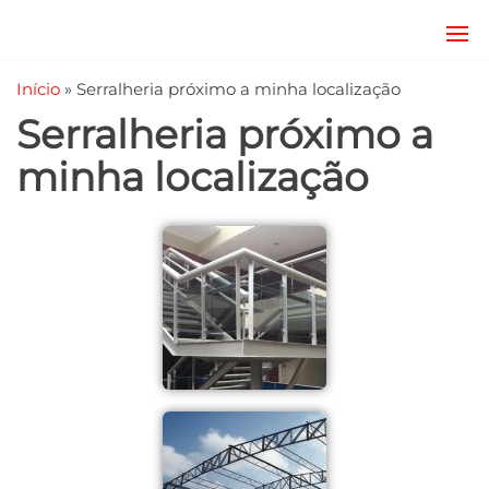
JRD
estruturas
metálicas,
Estruturas
Início
»
Serralheria próximo a minha localização
coberturas
e
metálicas,
Serralheria próximo a
mezanino
Serralheria
metálico,
minha localização
telhado
metálico,
portões,
grades
entre
outros.