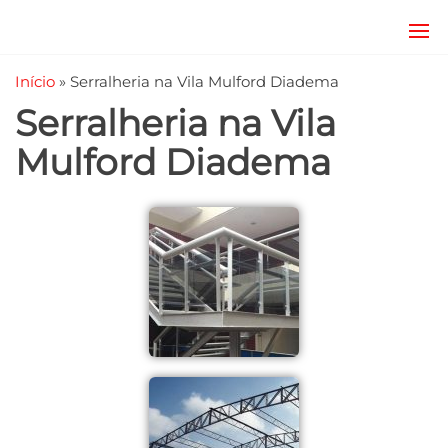
JRD
estruturas
metálicas,
Estruturas
Início
»
Serralheria na Vila Mulford Diadema
coberturas
e
metálicas,
Serralheria na Vila
mezanino
Serralheria
metálico,
Mulford Diadema
telhado
metálico,
portões,
grades
entre
outros.