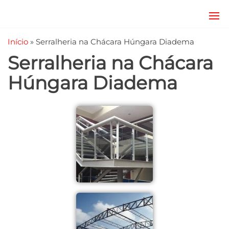
JRD
estruturas
metálicas,
Estruturas
Início
»
Serralheria na Chácara Húngara Diadema
coberturas
e
metálicas,
Serralheria na Chácara
mezanino
Serralheria
metálico,
Húngara Diadema
telhado
metálico,
portões,
grades
entre
outros.