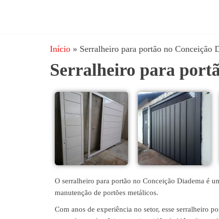
JRD
estruturas
metálicas,
Estruturas
coberturas
Início
»
Serralheiro para portão no Conceição
e
metálicas,
mezanino
Serralheiro para por
Serralheria
metálico,
telhado
metálico,
portões,
grades
entre
outros.
O serralheiro para portão no Conceição Diadema é um p
manutenção de portões metálicos.
Com anos de experiência no setor, esse serralheiro p