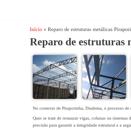
JRD
estruturas
metálicas,
Estruturas
coberturas
Início
»
Reparo de estruturas metálicas Pirapo
e
metálicas,
mezanino
Reparo de estruturas 
Serralheria
metálico,
telhado
metálico,
portões,
grades
entre
outros.
No contexto de Piraporinha, Diadema, o processo de re
Quer se trate de restaurar vigas, colunas ou sistemas
precisão para garantir a integridade estrutural e a seg