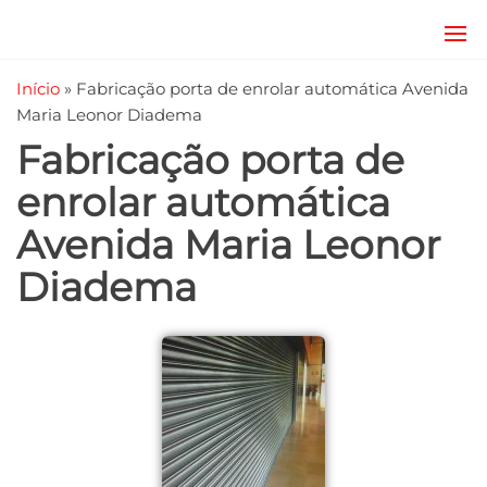
JRD
estruturas
metálicas,
Estruturas
Início
»
Fabricação porta de enrolar automática Avenida
coberturas
e
metálicas,
Maria Leonor Diadema
mezanino
Serralheria
Fabricação porta de
metálico,
telhado
enrolar automática
metálico,
portões,
Avenida Maria Leonor
grades
entre
Diadema
outros.