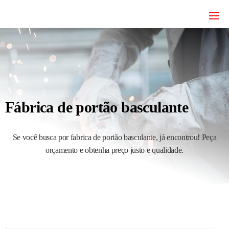
JRD
estruturas
metálicas,
Estruturas
coberturas
e
metálicas,
mezanino
Serralheria
metálico,
telhado
metálico,
Fábrica de portão basculante
portões,
grades
entre
outros.
Se você busca por fabrica de portão basculante, já encontrou! Peça
orçamento e obtenha preço justo e qualidade.