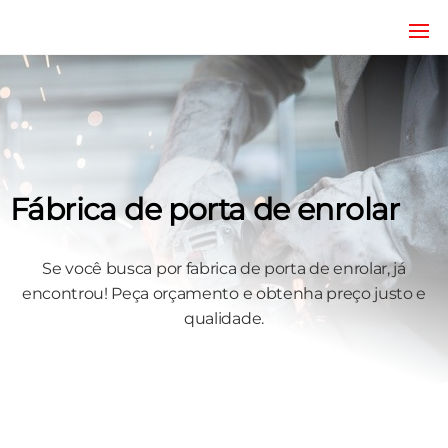
JRD
estruturas
metálicas,
Estruturas
coberturas
e
metálicas,
mezanino
Serralheria
metálico,
telhado
metálico,
Fábrica de porta de enrolar
portões,
grades
entre
outros.
Se você busca por fabrica de porta de enrolar, já
encontrou! Peça orçamento e obtenha preço justo e
qualidade.