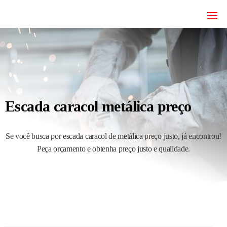
JRD
estruturas
metálicas,
Estruturas
coberturas
e
metálicas,
mezanino
Serralheria
metálico,
telhado
metálico,
Escada caracol metálica preço
portões,
grades
entre
outros.
Se você busca por escada caracol de metálica preço justo, já encontrou!
Peça orçamento e obtenha preço justo e qualidade.