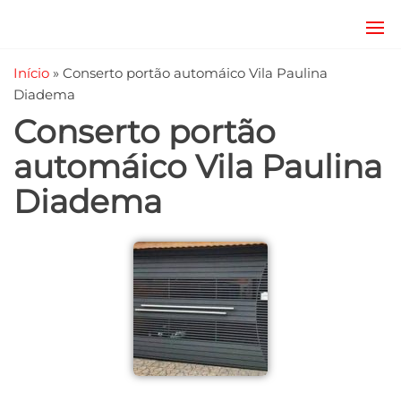
JRD
estruturas
metálicas,
Estruturas
Início
»
Conserto portão automáico Vila Paulina
coberturas
e
metálicas,
Diadema
mezanino
Serralheria
Conserto portão
metálico,
telhado
automáico Vila Paulina
metálico,
portões,
Diadema
grades
entre
outros.