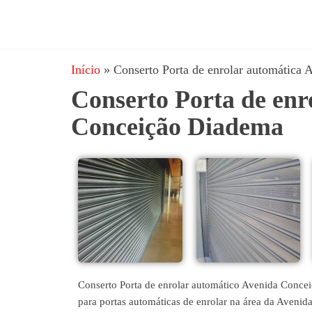
JRD
estruturas
metálicas,
Estruturas
coberturas
Início
»
Conserto Porta de enrolar automática
e
metálicas,
mezanino
Conserto Porta de enr
Serralheria
metálico,
telhado
Conceição Diadema
metálico,
portões,
grades
entre
outros.
Conserto Porta de enrolar automático Avenida Concei
para portas automáticas de enrolar na área da Aveni