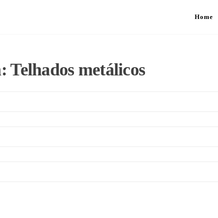
Home
a:
Telhados metálicos